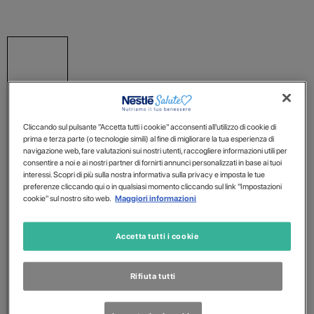
Cliccando sul pulsante "Accetta tutti i cookie" acconsenti all'utilizzo di cookie di
prima e terza parte (o tecnologie simili) al fine di migliorare la tua esperienza di
navigazione web, fare valutazioni sui nostri utenti, raccogliere informazioni utili per
consentire a noi e ai nostri partner di fornirti annunci personalizzati in base ai tuoi
interessi. Scopri di più sulla nostra informativa sulla privacy e imposta le tue
preferenze cliccando qui o in qualsiasi momento cliccando sul link "Impostazioni
cookie" sul nostro sito web.
Maggiori informazioni
Accetta tutti i cookie
Rifiuta tutti