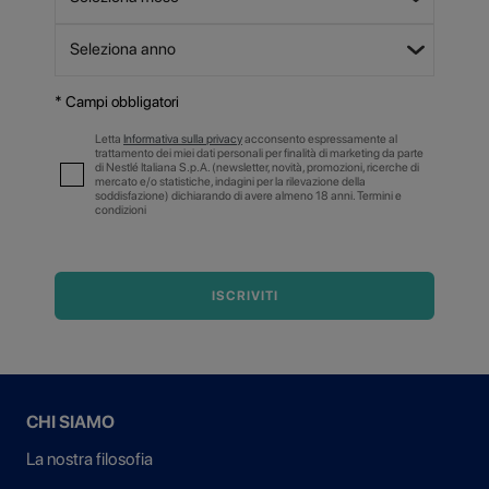
* Campi obbligatori
Letta
Informativa sulla privacy
acconsento espressamente al
trattamento dei miei dati personali per finalità di marketing da parte
di Nestlé Italiana S.p.A. (newsletter, novità, promozioni, ricerche di
mercato e/o statistiche, indagini per la rilevazione della
soddisfazione) dichiarando di avere almeno 18 anni. Termini e
condizioni
ISCRIVITI
CHI SIAMO
La nostra filosofia