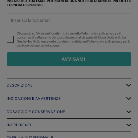
INSERISCI LA TUA EMAIL PER RICEVERE UNA NOTIFICA QUANDO IL PRODOTTO
TORNERÀ DISPONIBILE.
Cliccando su "Avvisami" confermi di aver letto l'informativa sulla privacy e il
consenso al trattamento dei tuoi dati personali da parte di Triboo Digitale S.r.l. e
Nestlé Health Science nelle condizioni stabilite nell'informativa sulla privacy per la
gestione dei suoi avvisi azionari
AVVISAMI
DESCRIZIONE
INDICAZIONI E AVVERTENZE
DOSAGGIO E CONSERVAZIONE
INGREDIENTI
TABELLA NUTRIZIONALE