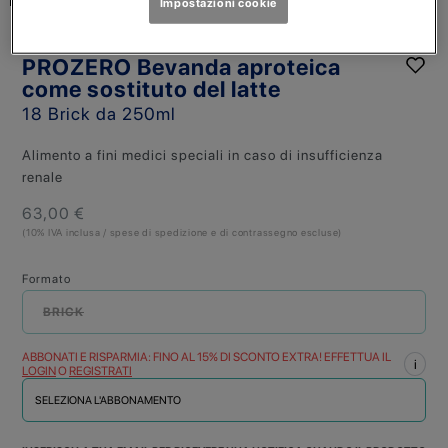
Impostazioni cookie
VITAFLO
PROZERO Bevanda aproteica
come sostituto del latte
18 Brick da 250ml
Alimento a fini medici speciali in caso di insufficienza
renale
63,00 €
(10% IVA inclusa / spese di spedizione e di contrassegno escluse)
Formato
BRICK
ABBONATI E RISPARMIA: FINO AL 15% DI SCONTO EXTRA! EFFETTUA IL
i
LOGIN
O
REGISTRATI
SELEZIONA L'ABBONAMENTO