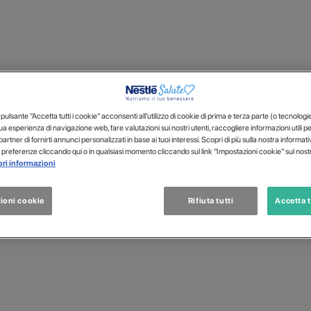
ulsante "Accetta tutti i cookie" acconsenti all'utilizzo di cookie di prima e terza parte (o tecnologie s
tua esperienza di navigazione web, fare valutazioni sui nostri utenti, raccogliere informazioni utili p
 partner di fornirti annunci personalizzati in base ai tuoi interessi. Scopri di più sulla nostra informat
 preferenze cliccando qui o in qualsiasi momento cliccando sul link "Impostazioni cookie" sul nostr
ri informazioni
ioni cookie
Rifiuta tutti
Accetta t