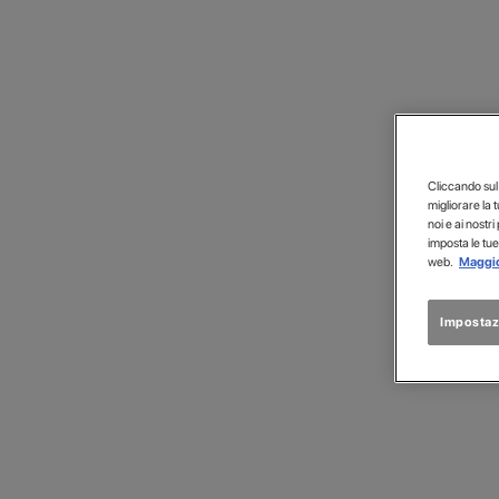
Cliccando sul p
migliorare la 
noi e ai nostri
imposta le tue
web.
Maggio
Impostaz