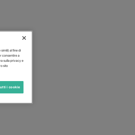
imili) al fine di
er consentire a
iva sulla privacy e
o sito
utti i cookie