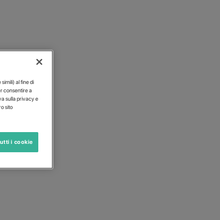
imili) al fine di
er consentire a
iva sulla privacy e
o sito
utti i cookie