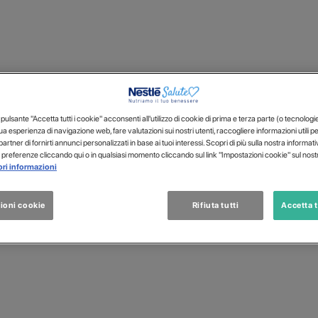
ulsante "Accetta tutti i cookie" acconsenti all'utilizzo di cookie di prima e terza parte (o tecnologie s
tua esperienza di navigazione web, fare valutazioni sui nostri utenti, raccogliere informazioni utili p
 partner di fornirti annunci personalizzati in base ai tuoi interessi. Scopri di più sulla nostra informat
 preferenze cliccando qui o in qualsiasi momento cliccando sul link "Impostazioni cookie" sul nostr
ri informazioni
ioni cookie
Rifiuta tutti
Accetta t