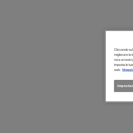
Cliccando sul p
migliorare la 
noi e ai nostri
imposta le tue
web.
Maggio
Impostaz