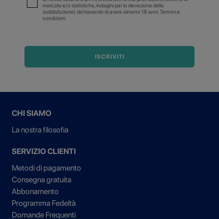
mercato e/o statistiche, indagini per la rilevazione della
soddisfazione) dichiarando di avere almeno 18 anni. Termini e
condizioni
ISCRIVITI
CHI SIAMO
La nostra filosofia
SERVIZIO CLIENTI
Metodi di pagamento
Consegna gratuita
Abbonamento
Programma Fedeltà
Domande Frequenti