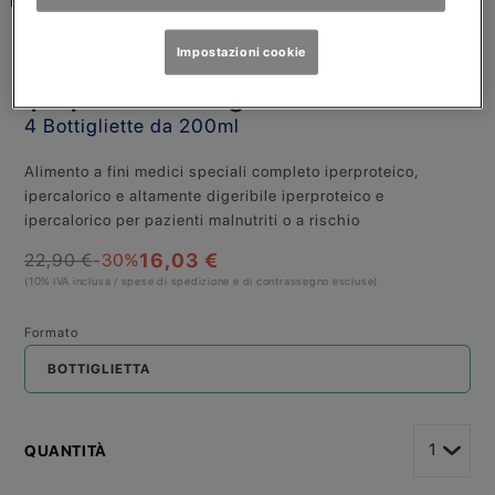
RESOURCE
Impostazioni cookie
HP/HC ipercalorico e
iperproteico vaniglia
4 Bottigliette da 200ml
Alimento a fini medici speciali completo iperproteico,
ipercalorico e altamente digeribile iperproteico e
ipercalorico per pazienti malnutriti o a rischio
16,03 €
22,90 €
-30
%
(10% IVA inclusa / spese di spedizione e di contrassegno escluse)
Formato
BOTTIGLIETTA
QUANTITÀ