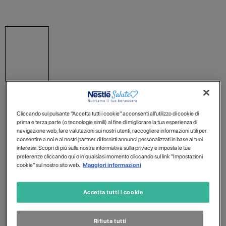
Cliccando sul pulsante "Accetta tutti i cookie" acconsenti all'utilizzo di cookie di
prima e terza parte (o tecnologie simili) al fine di migliorare la tua esperienza di
navigazione web, fare valutazioni sui nostri utenti, raccogliere informazioni utili per
consentire a noi e ai nostri partner di fornirti annunci personalizzati in base ai tuoi
interessi. Scopri di più sulla nostra informativa sulla privacy e imposta le tue
preferenze cliccando qui o in qualsiasi momento cliccando sul link "Impostazioni
cookie" sul nostro sito web.
Maggiori informazioni
Accetta tutti i cookie
Rifiuta tutti