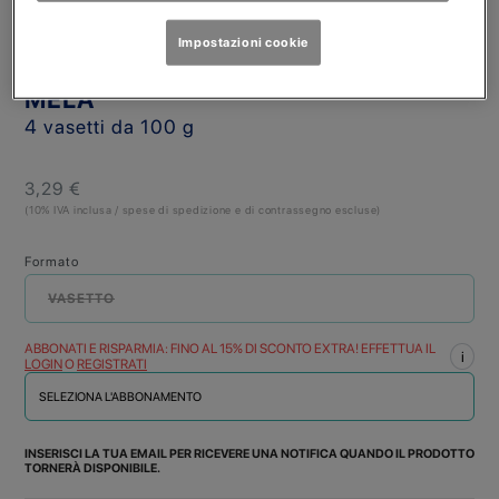
NESTLÉ MIO
Impostazioni cookie
MERENDA YOGURT E FRUTTA
MELA
4 vasetti da 100 g
3,29 €
(10% IVA inclusa / spese di spedizione e di contrassegno escluse)
Formato
VASETTO
ABBONATI E RISPARMIA: FINO AL 15% DI SCONTO EXTRA! EFFETTUA IL
i
LOGIN
O
REGISTRATI
SELEZIONA L'ABBONAMENTO
INSERISCI LA TUA EMAIL PER RICEVERE UNA NOTIFICA QUANDO IL PRODOTTO
TORNERÀ DISPONIBILE.