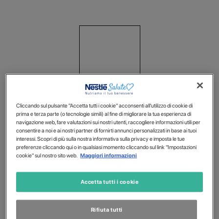
Cliccando sul pulsante "Accetta tutti i cookie" acconsenti all'utilizzo di cookie di
prima e terza parte (o tecnologie simili) al fine di migliorare la tua esperienza di
navigazione web, fare valutazioni sui nostri utenti, raccogliere informazioni utili per
consentire a noi e ai nostri partner di fornirti annunci personalizzati in base ai tuoi
interessi. Scopri di più sulla nostra informativa sulla privacy e imposta le tue
preferenze cliccando qui o in qualsiasi momento cliccando sul link "Impostazioni
cookie" sul nostro sito web.
Maggiori informazioni
Accetta tutti i cookie
Rifiuta tutti