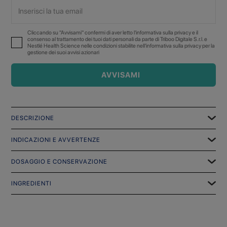
Cliccando su "Avvisami" confermi di aver letto l'informativa sulla privacy e il
consenso al trattamento dei tuoi dati personali da parte di Triboo Digitale S.r.l. e
Nestlé Health Science nelle condizioni stabilite nell'informativa sulla privacy per la
gestione dei suoi avvisi azionari
AVVISAMI
DESCRIZIONE
INDICAZIONI E AVVERTENZE
DOSAGGIO E CONSERVAZIONE
INGREDIENTI