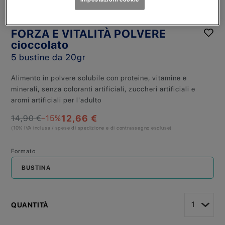
MERITENE
FORZA E VITALITÀ POLVERE
cioccolato
5 bustine da 20gr
Alimento in polvere solubile con proteine, vitamine e
minerali, senza coloranti artificiali, zuccheri artificiali e
aromi artificiali per l'adulto
12,66 €
14,90 €
-15
%
(10% IVA inclusa / spese di spedizione e di contrassegno escluse)
Formato
BUSTINA
QUANTITÀ