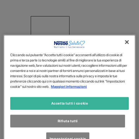
Cliccando sul pulsante "Accetta tutti i cookie" acconsenti all'utilizzo di cookie di
prima e terza parte (o tecnologie simili) al fine di migliorare la tua esperienza di
navigazione web, fare valutazioni sui nostri utenti, raccogliere informazioni utili per
consentire a noi e ai nostri partner di fornirti annunci personalizzati in base ai tuoi
interessi. Scopri di più sulla nostra informativa sulla privacy e imposta le tue
preferenze cliccando qui o in qualsiasi momento cliccando sul link "Impostazioni
cookie" sul nostro sito web.
Maggiori informazioni
Accetta tutti i cookie
Rifiuta tutti
Impostazioni cookie