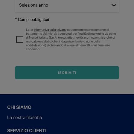
* Campi obbligatori
Letta
Informativa sulla privacy
acconsento espressamente al
trattamento dei miei dati personali per finalità di marketing da parte
di Nestlé Italiana S.p.A. (newsletter, novità, promozioni, ricerche di
mercato e/o statistiche, indagini per la rilevazione della
soddisfazione) dichiarando di avere almeno 18 anni. Termini e
condizioni
ISCRIVITI
CHI SIAMO
La nostra filosofia
SERVIZIO CLIENTI