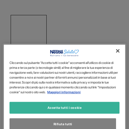
Cliccando sul pulsante "Accetta tutti i cookie" acconsenti all'utilizzo di cookie di
prima e terza parte (o tecnologie simili) al fine di migliorare la tua esperienza di
navigazione web, fare valutazioni sui nostri utenti, raccogliere informazioni utili per
consentire a noi e ai nostri partner di fornirti annunci personalizzati in base ai tuoi
interessi. Scopri di più sulla nostra informativa sulla privacy e imposta le tue
preferenze cliccando qui o in qualsiasi momento cliccando sul link "Impostazioni
cookie" sul nostro sito web.
Maggiori informazioni
Accetta tutti i cookie
Rifiuta tutti