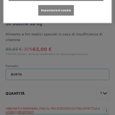
VITAFLO
Impostazioni cookie
FRUITI VITS arancia
30 bustine da 6g
Alimento a fini medici speciali in caso di insufficienza di
vitamine
63,00 €
89,65 €
-30
%
(10% IVA inclusa / spese di spedizione e di contrassegno escluse)
Formato
BUSTA
QUANTITÀ
ABBONATI E RISPARMIA: FINO AL 15% DI SCONTO EXTRA! EFFETTUA IL
i
LOGIN
O
REGISTRATI