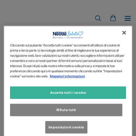
THICKENUP
Cliccando sul pulsante "Accetta tutti i cookie" acconsenti all'utilizzo di cookie di
prima e terza parte (o tecnologie simili) al fine di migliorare la tua esperienza di
navigazione web, fare valutazioni sui nostri utenti, raccogliere informazioni utili per
consentire a noi e ai nostri partner di fornirti annunci personalizzati in base ai tuoi
interessi. Scopri di più sulla nostra informativa sulla privacy e imposta le tue
preferenze cliccando qui o in qualsiasi momento cliccando sul link "Impostazioni
cookie" sul nostro sito web.
Maggiori informazioni
Accetta tutti i cookie
Rifiuta tutti
Impostazioni cookie