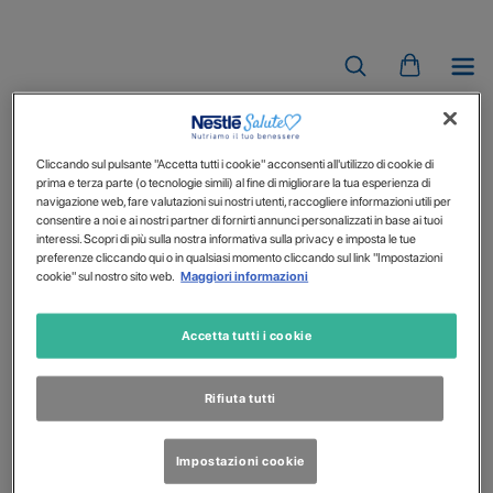
IMPACT
Cliccando sul pulsante "Accetta tutti i cookie" acconsenti all'utilizzo di cookie di
prima e terza parte (o tecnologie simili) al fine di migliorare la tua esperienza di
navigazione web, fare valutazioni sui nostri utenti, raccogliere informazioni utili per
consentire a noi e ai nostri partner di fornirti annunci personalizzati in base ai tuoi
interessi. Scopri di più sulla nostra informativa sulla privacy e imposta le tue
preferenze cliccando qui o in qualsiasi momento cliccando sul link "Impostazioni
cookie" sul nostro sito web.
Maggiori informazioni
Accetta tutti i cookie
Rifiuta tutti
Impostazioni cookie