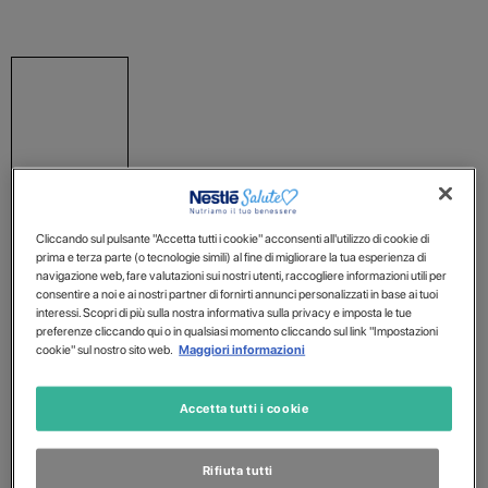
Cliccando sul pulsante "Accetta tutti i cookie" acconsenti all'utilizzo di cookie di
prima e terza parte (o tecnologie simili) al fine di migliorare la tua esperienza di
navigazione web, fare valutazioni sui nostri utenti, raccogliere informazioni utili per
consentire a noi e ai nostri partner di fornirti annunci personalizzati in base ai tuoi
interessi. Scopri di più sulla nostra informativa sulla privacy e imposta le tue
preferenze cliccando qui o in qualsiasi momento cliccando sul link "Impostazioni
cookie" sul nostro sito web.
Maggiori informazioni
Accetta tutti i cookie
Rifiuta tutti