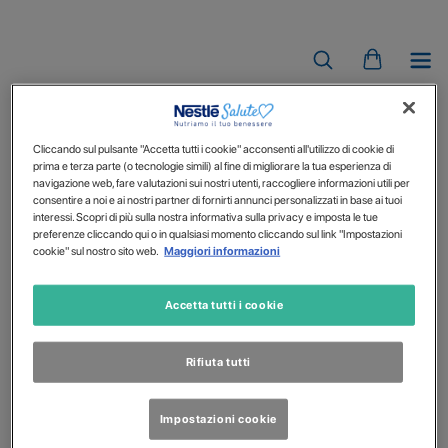
PROMO ESTATE
Cliccando sul pulsante "Accetta tutti i cookie" acconsenti all'utilizzo di cookie di
prima e terza parte (o tecnologie simili) al fine di migliorare la tua esperienza di
navigazione web, fare valutazioni sui nostri utenti, raccogliere informazioni utili per
consentire a noi e ai nostri partner di fornirti annunci personalizzati in base ai tuoi
interessi. Scopri di più sulla nostra informativa sulla privacy e imposta le tue
preferenze cliccando qui o in qualsiasi momento cliccando sul link "Impostazioni
cookie" sul nostro sito web.
Maggiori informazioni
Accetta tutti i cookie
Rifiuta tutti
Impostazioni cookie