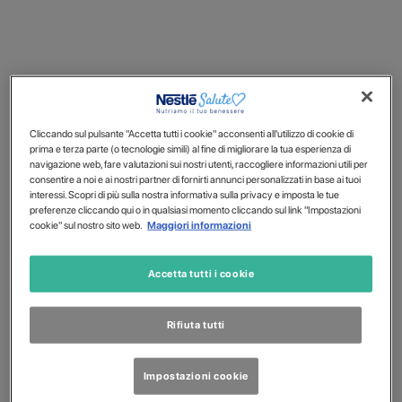
Cliccando sul pulsante "Accetta tutti i cookie" acconsenti all'utilizzo di cookie di
prima e terza parte (o tecnologie simili) al fine di migliorare la tua esperienza di
navigazione web, fare valutazioni sui nostri utenti, raccogliere informazioni utili per
consentire a noi e ai nostri partner di fornirti annunci personalizzati in base ai tuoi
interessi. Scopri di più sulla nostra informativa sulla privacy e imposta le tue
preferenze cliccando qui o in qualsiasi momento cliccando sul link "Impostazioni
cookie" sul nostro sito web.
Maggiori informazioni
Accetta tutti i cookie
Rifiuta tutti
Impostazioni cookie