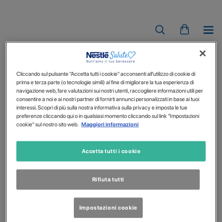
PEPTAMEN JUNIOR
Cliccando sul pulsante "Accetta tutti i cookie" acconsenti all'utilizzo di cookie di
prima e terza parte (o tecnologie simili) al fine di migliorare la tua esperienza di
navigazione web, fare valutazioni sui nostri utenti, raccogliere informazioni utili per
consentire a noi e ai nostri partner di fornirti annunci personalizzati in base ai tuoi
interessi. Scopri di più sulla nostra informativa sulla privacy e imposta le tue
preferenze cliccando qui o in qualsiasi momento cliccando sul link "Impostazioni
cookie" sul nostro sito web.
Maggiori informazioni
Accetta tutti i cookie
Rifiuta tutti
Impostazioni cookie