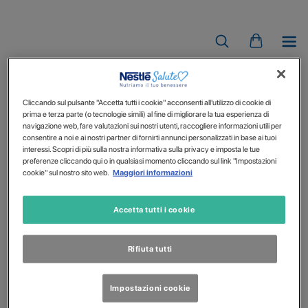
INFASOURCE
Cliccando sul pulsante "Accetta tutti i cookie" acconsenti all'utilizzo di cookie di
prima e terza parte (o tecnologie simili) al fine di migliorare la tua esperienza di
navigazione web, fare valutazioni sui nostri utenti, raccogliere informazioni utili per
consentire a noi e ai nostri partner di fornirti annunci personalizzati in base ai tuoi
interessi. Scopri di più sulla nostra informativa sulla privacy e imposta le tue
preferenze cliccando qui o in qualsiasi momento cliccando sul link "Impostazioni
cookie" sul nostro sito web.
Maggiori informazioni
Accetta tutti i cookie
Rifiuta tutti
Impostazioni cookie