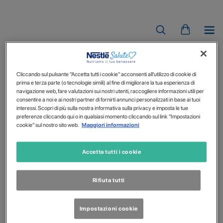
ISOSOURCE
Cliccando sul pulsante "Accetta tutti i cookie" acconsenti all'utilizzo di cookie di
prima e terza parte (o tecnologie simili) al fine di migliorare la tua esperienza di
navigazione web, fare valutazioni sui nostri utenti, raccogliere informazioni utili per
consentire a noi e ai nostri partner di fornirti annunci personalizzati in base ai tuoi
interessi. Scopri di più sulla nostra informativa sulla privacy e imposta le tue
preferenze cliccando qui o in qualsiasi momento cliccando sul link "Impostazioni
cookie" sul nostro sito web.
Maggiori informazioni
Accetta tutti i cookie
Rifiuta tutti
Impostazioni cookie