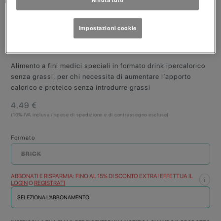
MERITENE
Impostazioni cookie
FRUTTA arancia
Bottiglietta da 200ml
Alimento a fini medici speciali in formato drink ipercalorico
senza grassi, per chi necessita di aumentare l’apporto
calorico e proteico senza introdurre grassi
4,49 €
(10% IVA inclusa / spese di spedizione e di contrassegno escluse)
Formato
BRICK
ABBONATI E RISPARMIA: FINO AL 15% DI SCONTO EXTRA! EFFETTUA IL
i
LOGIN
O
REGISTRATI
SELEZIONA L'ABBONAMENTO