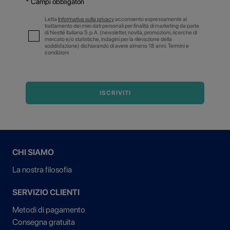
* Campi obbligatori
Letta
Informativa sulla privacy
acconsento espressamente al
trattamento dei miei dati personali per finalità di marketing da parte
di Nestlé Italiana S.p.A. (newsletter, novità, promozioni, ricerche di
mercato e/o statistiche, indagini per la rilevazione della
soddisfazione) dichiarando di avere almeno 18 anni. Termini e
condizioni
ISCRIVITI
CHI SIAMO
La nostra filosofia
SERVIZIO CLIENTI
Metodi di pagamento
Consegna gratuita