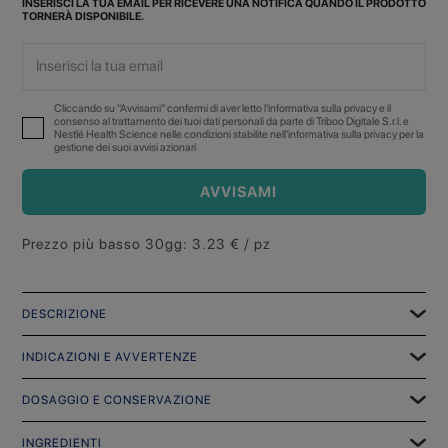
INSERISCI LA TUA EMAIL PER RICEVERE UNA NOTIFICA QUANDO IL PRODOTTO
TORNERÀ DISPONIBILE.
Cliccando su "Avvisami" confermi di aver letto l'informativa sulla privacy e il
consenso al trattamento dei tuoi dati personali da parte di Triboo Digitale S.r.l. e
Nestlé Health Science nelle condizioni stabilite nell'informativa sulla privacy per la
gestione dei suoi avvisi azionari
AVVISAMI
Prezzo più basso 30gg
:
3.23
€ / pz
DESCRIZIONE
INDICAZIONI E AVVERTENZE
DOSAGGIO E CONSERVAZIONE
INGREDIENTI