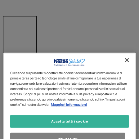
Cliccando sul pulsante "Accetta tutti i cookie" acconsenti all'utilizzo di cookie di
prima e terza parte (o tecnologie simili) al fine di migliorare la tua esperienza di
navigazione web, fare valutazioni sui nostri utenti, raccogliere informazioni utili per
consentire a noi e ai nostri partner di fornirti annunci personalizzati in base ai tuoi
interessi. Scopri di più sulla nostra informativa sulla privacy e imposta le tue
preferenze cliccando qui o in qualsiasi momento cliccando sul link "Impostazioni
cookie" sul nostro sito web.
Maggiori informazioni
Accetta tutti i cookie
Rifiuta tutti