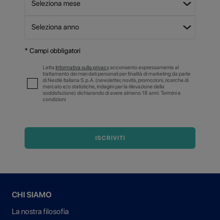
* Campi obbligatori
Letta
Informativa sulla privacy
acconsento espressamente al
trattamento dei miei dati personali per finalità di marketing da parte
di Nestlé Italiana S.p.A. (newsletter, novità, promozioni, ricerche di
mercato e/o statistiche, indagini per la rilevazione della
soddisfazione) dichiarando di avere almeno 18 anni. Termini e
condizioni
ISCRIVITI
CHI SIAMO
La nostra filosofia