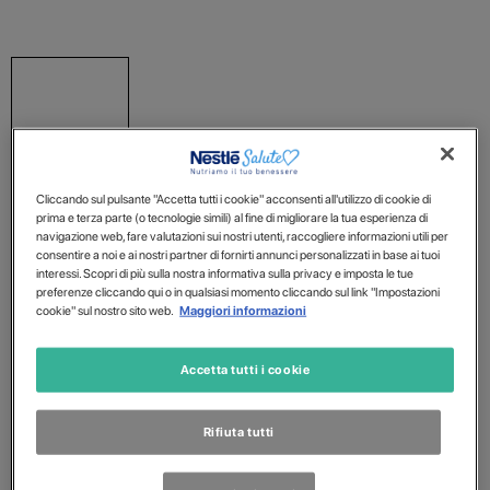
Cliccando sul pulsante "Accetta tutti i cookie" acconsenti all'utilizzo di cookie di
prima e terza parte (o tecnologie simili) al fine di migliorare la tua esperienza di
navigazione web, fare valutazioni sui nostri utenti, raccogliere informazioni utili per
consentire a noi e ai nostri partner di fornirti annunci personalizzati in base ai tuoi
interessi. Scopri di più sulla nostra informativa sulla privacy e imposta le tue
preferenze cliccando qui o in qualsiasi momento cliccando sul link "Impostazioni
cookie" sul nostro sito web.
Maggiori informazioni
Accetta tutti i cookie
Rifiuta tutti