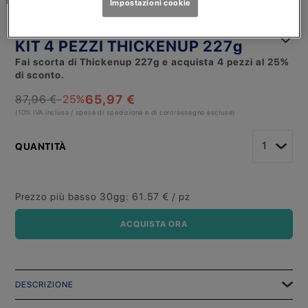
Impostazioni cookie
THICKENUP
KIT 4 PEZZI THICKENUP 227g
Fai scorta di Thickenup 227g e acquista 4 pezzi al 25%
di sconto.
65,97 €
87,96 €
-25
%
(10% IVA inclusa / spese di spedizione e di contrassegno escluse)
QUANTITÀ
Prezzo più basso 30gg
:
61.57
€ / pz
ACQUISTA ORA
DESCRIZIONE