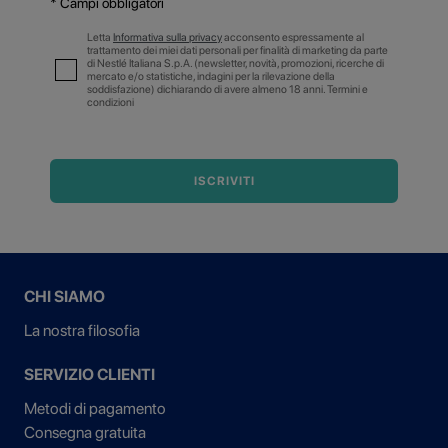
* Campi obbligatori
Letta
Informativa sulla privacy
acconsento espressamente al
trattamento dei miei dati personali per finalità di marketing da parte
di Nestlé Italiana S.p.A. (newsletter, novità, promozioni, ricerche di
mercato e/o statistiche, indagini per la rilevazione della
soddisfazione) dichiarando di avere almeno 18 anni. Termini e
condizioni
ISCRIVITI
CHI SIAMO
La nostra filosofia
SERVIZIO CLIENTI
Metodi di pagamento
Consegna gratuita