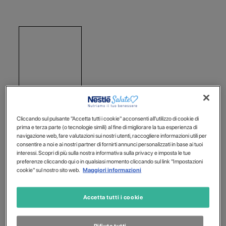
Cliccando sul pulsante "Accetta tutti i cookie" acconsenti all'utilizzo di cookie di
prima e terza parte (o tecnologie simili) al fine di migliorare la tua esperienza di
navigazione web, fare valutazioni sui nostri utenti, raccogliere informazioni utili per
consentire a noi e ai nostri partner di fornirti annunci personalizzati in base ai tuoi
interessi. Scopri di più sulla nostra informativa sulla privacy e imposta le tue
preferenze cliccando qui o in qualsiasi momento cliccando sul link "Impostazioni
cookie" sul nostro sito web.
Maggiori informazioni
Accetta tutti i cookie
Rifiuta tutti