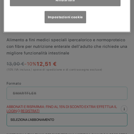
ISOSOURCE
Impostazioni cookie
ENERGY FIBRE
SmartFlex da 500ml
Alimento a fini medici speciali ipercalorico e normoproteico
con fibre per nutrizione enterale dell’adulto che richiede una
migliore funzionalità intestinale
12,51 €
13,90 €
-10
%
(10% IVA inclusa / spese di spedizione e di contrassegno escluse)
Formato
SMARTFLEX
ABBONATI E RISPARMIA: FINO AL 15% DI SCONTO EXTRA! EFFETTUA IL
i
LOGIN
O
REGISTRATI
SELEZIONA L'ABBONAMENTO