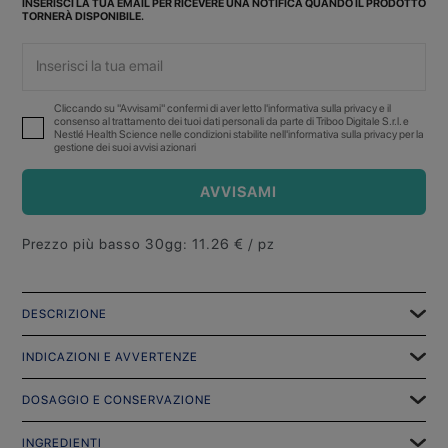
INSERISCI LA TUA EMAIL PER RICEVERE UNA NOTIFICA QUANDO IL PRODOTTO
TORNERÀ DISPONIBILE.
Cliccando su "Avvisami" confermi di aver letto l'informativa sulla privacy e il
consenso al trattamento dei tuoi dati personali da parte di Triboo Digitale S.r.l. e
Nestlé Health Science nelle condizioni stabilite nell'informativa sulla privacy per la
gestione dei suoi avvisi azionari
AVVISAMI
Prezzo più basso 30gg
:
11.26
€ / pz
DESCRIZIONE
INDICAZIONI E AVVERTENZE
DOSAGGIO E CONSERVAZIONE
INGREDIENTI