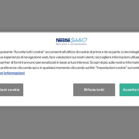
ULTIVITAMINE E MINERA
ulsante "Accetta tutti i cookie" acconsenti all'utilizzo di cookie di prima e terza parte (o tecnologie s
tua esperienza di navigazione web, fare valutazioni sui nostri utenti, raccogliere informazioni utili p
 partner di fornirti annunci personalizzati in base ai tuoi interessi. Scopri di più sulla nostra informat
 preferenze cliccando qui o in qualsiasi momento cliccando sul link "Impostazioni cookie" sul nostr
ri informazioni
ioni cookie
Rifiuta tutti
Accetta t