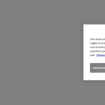
M
Cliccando sul p
migliorare la 
noi e ai nostri
imposta le tue
web.
Maggio
Impostaz