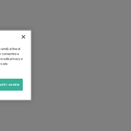
LI
imili) al fine di
er consentire a
iva sulla privacy e
o sito
utti i cookie