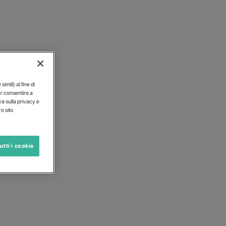
ENTE
imili) al fine di
er consentire a
iva sulla privacy e
o sito
utti i cookie