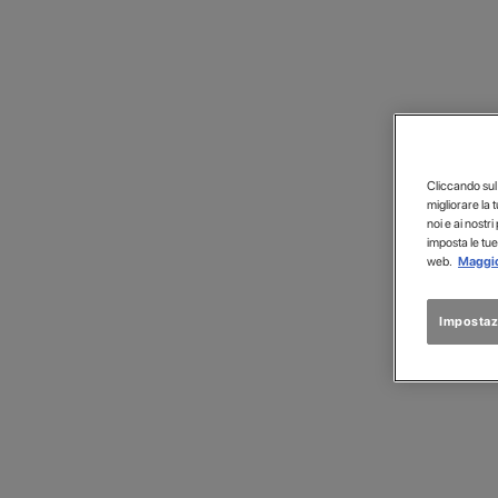
EPI
Cliccando sul p
migliorare la 
noi e ai nostri
imposta le tue
web.
Maggio
Impostaz