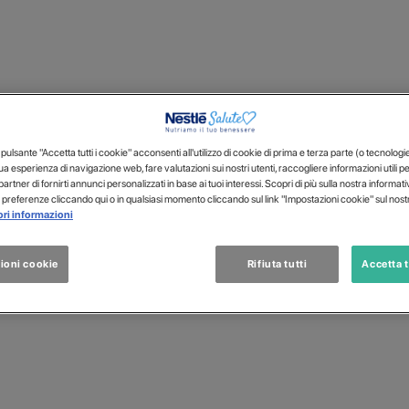
LESSIA FARMACORESIST
ulsante "Accetta tutti i cookie" acconsenti all'utilizzo di cookie di prima e terza parte (o tecnologie s
tua esperienza di navigazione web, fare valutazioni sui nostri utenti, raccogliere informazioni utili p
 partner di fornirti annunci personalizzati in base ai tuoi interessi. Scopri di più sulla nostra informat
 preferenze cliccando qui o in qualsiasi momento cliccando sul link "Impostazioni cookie" sul nostr
ri informazioni
ioni cookie
Rifiuta tutti
Accetta t