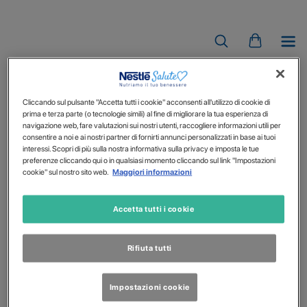
DIABETE
Cliccando sul pulsante "Accetta tutti i cookie" acconsenti all'utilizzo di cookie di
prima e terza parte (o tecnologie simili) al fine di migliorare la tua esperienza di
navigazione web, fare valutazioni sui nostri utenti, raccogliere informazioni utili per
consentire a noi e ai nostri partner di fornirti annunci personalizzati in base ai tuoi
interessi. Scopri di più sulla nostra informativa sulla privacy e imposta le tue
preferenze cliccando qui o in qualsiasi momento cliccando sul link "Impostazioni
cookie" sul nostro sito web.
Maggiori informazioni
Accetta tutti i cookie
Rifiuta tutti
Impostazioni cookie